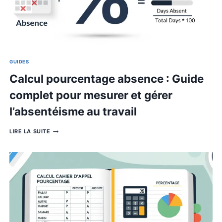
DE
PUISSANCE
:
GUIDE
COMPLET
POUR
COMPRENDRE
ET
UTILISER
LA
CALCULATRICE
PUISSANCE
GUIDES
Calcul pourcentage absence : 