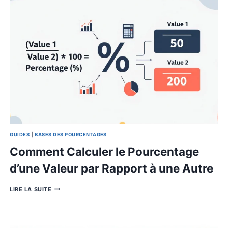
GUIDES
Quel pourcentage d’humidité d
une maison : guide complet po
environnement sain
QUEL
LIRE LA SUITE
POURCENTAGE
D’HUMIDITÉ
DANS
UNE
MAISON
:
GUIDE
COMPLET
POUR
UN
ENVIRONNEMENT