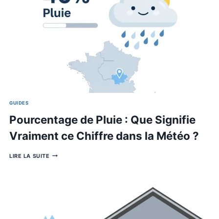
DES
ÉLÈVES
GUIDES
Calcul pourcentage pente toitur
Guide complet pour maîtriser l
de votre toit
CALCUL
LIRE LA SUITE
POURCENTAGE
PENTE