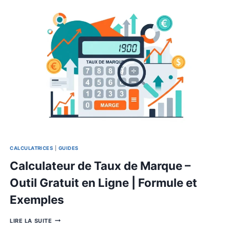
GUIDE
COMPLET
ET
TUTORIEL
PRATIQUE
GUIDES
|
BASES DES POURCENTAGES
Comment Calculer le Pourcent
d’une Valeur par Rapport à une