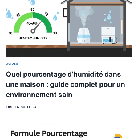
TOITURE
:
GUIDE
COMPLET
POUR
MAÎTRISER
LA
PENTE
DE
VOTRE
TOIT
GUIDES
Pourcentage de Pluie : Que Sign