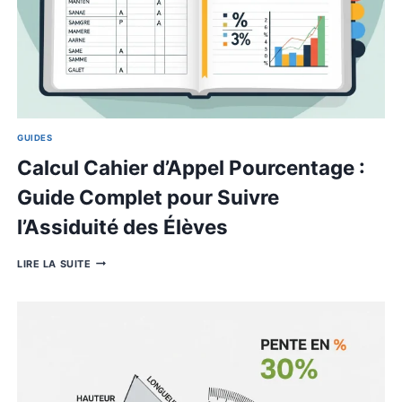
complet pour mesurer et gérer
l’absentéisme au travail
CALCUL
LIRE LA SUITE
POURCENTAGE
ABSENCE
:
GUIDE
COMPLET
POUR
MESURER
ET
GÉRER
L’ABSENTÉISME
AU
TRAVAIL