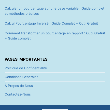
Pourcentage en Mathématique
Financières : Guide Complet po
Maîtriser les Calculs Essentiel
POURCENTAGE
LIRE LA SUITE
EN
MATHÉMATIQUES
FINANCIÈRES
:
GUIDE
COMPLET
POUR
MAÎTRISER
LES
CALCULS
ESSENTIELS