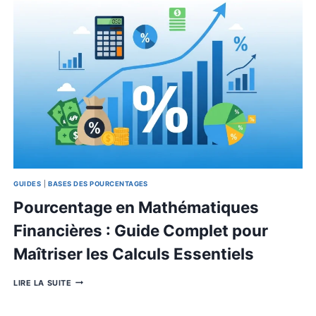
SAIN
GUIDES
|
APPRENTISSAGE & PRATIQUE
|
BASES DES POURCENTAG
Formule Pourcentage
d’Augmentation Excel : Guide
Complet et Tutoriel Pratique
FORMULE
LIRE LA SUITE
POURCENTAGE
D’AUGMENTATION
EXCEL
: