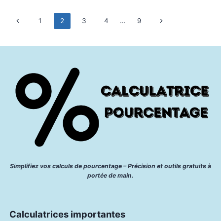
COMMENT
LIRE LA SUITE
CALCULER
LE
POURCENTAGE
D’UNE
VALEUR
PAR
RAPPORT
À
UNE
AUTRE
GUIDES
|
BASES DES POURCENTAGES