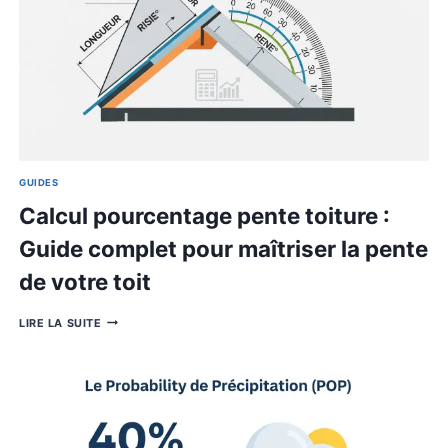
GUIDES
Calcul Cahier d’Appel Pourcent
Guide Complet pour Suivre
l’Assiduité des Élèves
CALCUL
LIRE LA SUITE
CAHIER
D’APPEL
POURCENTAGE
:
GUIDE
COMPLET
POUR
SUIVRE
L’ASSIDUITÉ