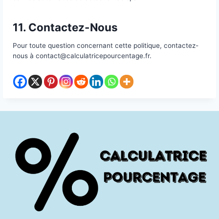
Données
Les commentaires et leurs métadonnées sont cons
indéfiniment. Les informations personnelles des util
enregistrés sont stockées dans leur profil et peuven
consultées, modifiées ou supprimées par l’utilisateur
nom d’utilisateur). Les administrateurs peuvent ég
voir et modifier ces informations.
9. Vos Droits Sur Vos Données
Vous pouvez demander un fichier exporté de vos d
personnelles ou en demander la suppression, sauf p
données que nous sommes tenus de conserver pou
raisons légales ou de sécurité.