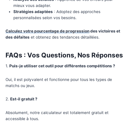
{20}{50} * 100 = 40%.
Les Fonctionnalités Clés de No
Calculateur
Rapide et précis
: Obtenez des résultats fiables
quelques secondes.
Facile à utiliser
: Aucun calcul manuel requis, not
fait tout pour vous.
Accessible partout
: Compatible avec tous les a
(ordinateur, tablette, smartphone).
Conseils pour Améliorer Votre