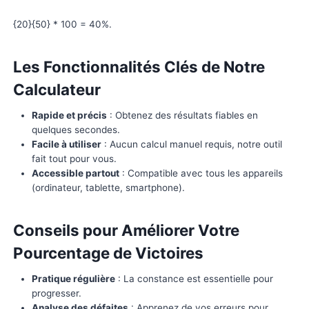
Comment Utiliser Notre Calcula
Notre calculateur est intuitif et accessible à tous. Voi
comment il fonctionne :
Saisissez le
nombre total de matchs joués
.
Indiquez le
nombre de victoires obtenues
.
Cliquez sur “Calculer” pour obtenir instantanéme
pourcentage de victoires.
Formule utilisée
:
Pourcentage de victoires = {Victoires / Matchs joués
Par exemple, si vous avez gagné 20 matchs sur 50 :