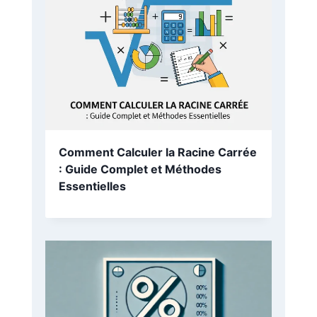
vos performances de manière claire et pratique. Plu
simple outil, c’est une véritable aide pour atteindre v
objectifs et exceller dans vos passions. Essayez-le 
maintenant et découvrez comment il peut transform
manière d’évaluer vos résultats !
Marc
Je m'appelle Marc Johnson, et je suis p
par les mathématiques et l’analyse de 
J'ai créé calculatricepourcentage.fr pour
les calculs de pourcentage et les rendre
accessibles à tous. Mon objectif est de 
à résoudre vos besoins quotidiens en ca